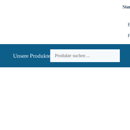
Star
E
F
Unsere Produkte