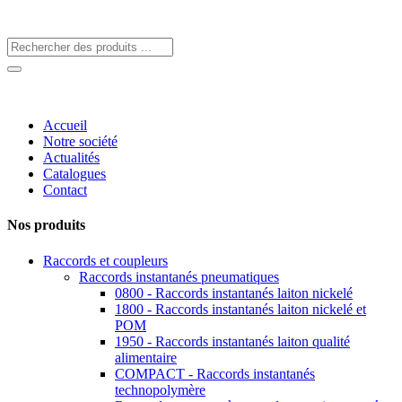
Accueil
Notre société
Actualités
Catalogues
Contact
Nos produits
Raccords et coupleurs
Raccords instantanés pneumatiques
0800 - Raccords instantanés laiton nickelé
1800 - Raccords instantanés laiton nickelé et
POM
1950 - Raccords instantanés laiton qualité
alimentaire
COMPACT - Raccords instantanés
technopolymère
Raccords tournants à raccordements instantanés
SENFIT - Raccords instantanés technopolymère