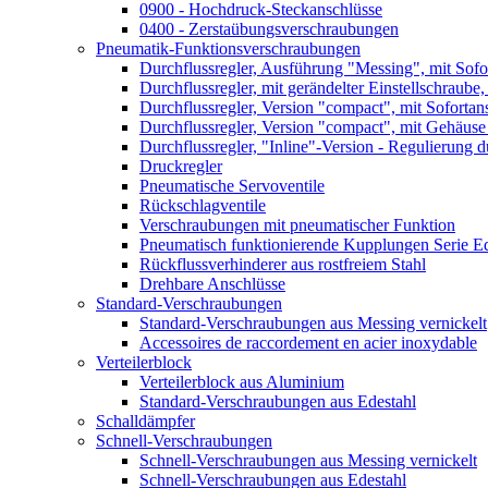
0900 - Hochdruck-Steckanschlüsse
0400 - Zerstaübungsverschraubungen
Pneumatik-Funktionsverschraubungen
Durchflussregler, Ausführung "Messing", mit Sofo
Durchflussregler, mit gerändelter Einstellschraube,
Durchflussregler, Version "compact", mit Sofortan
Durchflussregler, Version "compact", mit Gehäuse
Durchflussregler, "Inline"-Version - Regulierung 
Druckregler
Pneumatische Servoventile
Rückschlagventile
Verschraubungen mit pneumatischer Funktion
Pneumatisch funktionierende Kupplungen Serie Ed
Rückflussverhinderer aus rostfreiem Stahl
Drehbare Anschlüsse
Standard-Verschraubungen
Standard-Verschraubungen aus Messing vernickelt
Accessoires de raccordement en acier inoxydable
Verteilerblock
Verteilerblock aus Aluminium
Standard-Verschraubungen aus Edestahl
Schalldämpfer
Schnell-Verschraubungen
Schnell-Verschraubungen aus Messing vernickelt
Schnell-Verschraubungen aus Edestahl