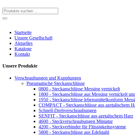
Startseite
Unsere Gesellschaft
Aktuelles
Kataloge
Kontakt
Unsere Produkte
Verschraubungen und Kupplungen
Pneumatische Steckanschlüsse
0800 - Steckanschlüsse Messing vernickelt
1800 - Steckanschlüsse aus Messing vernickelt 
1950 - Steckanschlüsse lebensmittelkonform Messi
COMPACT - Steckanschlüsse aus azetalischem H
Schnell-Drehverschraubungen
SENFIT - Steckanschlüsse aus azetalischem Harz
4600 - Steckverschraubungen Miniatur
4200 - Steckverbinder für Flüssigkeitssysteme
5800 - Steckanschlüsse aus Edelstahl