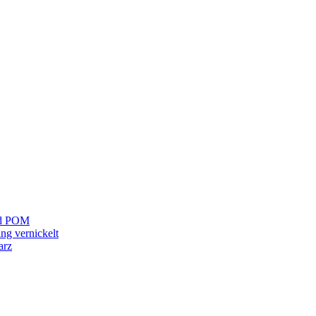
und POM
ng vernickelt
arz