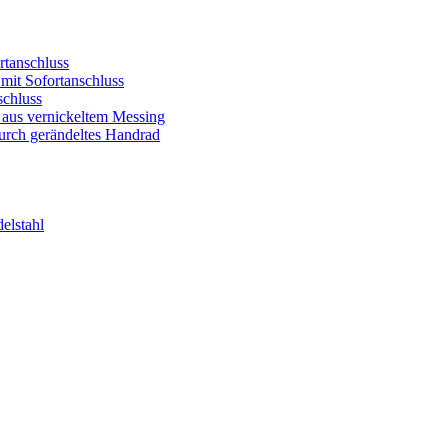
rtanschluss
 mit Sofortanschluss
schluss
 aus vernickeltem Messing
durch gerändeltes Handrad
elstahl