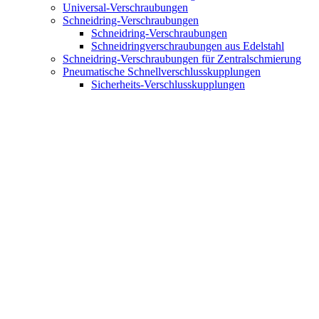
Universal-Verschraubungen
Schneidring-Verschraubungen
Schneidring-Verschraubungen
Schneidringverschraubungen aus Edelstahl
Schneidring-Verschraubungen für Zentralschmierung
Pneumatische Schnellverschlusskupplungen
Sicherheits-Verschlusskupplungen
Standard - schnellverschlusskupplungen
Hähne
Miniventil Serie
Miniventil Serie aus Edelstahl
Mini Kugelhähne
Kugelhähne
Sicherungskugelhähne abschließbar
Absperrhähne
3/2-Wege Entlüftungskugelhähne aus Technopoly
Drehverschlusskupplungen
Rohre und Schläuche
Polyamid Schlaüche (PA)
Polyurethan Schlaüche (PU)
Polyethylene Schlaüche (PE)
Fluorpolymer-Röhren
Verschiedene Rohre
Technische Schläuche
Zubehör für Rohre und Schläuche