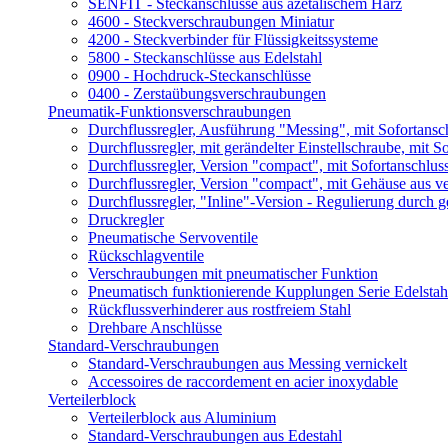
SENFIT - Steckanschlüsse aus azetalischem Harz
4600 - Steckverschraubungen Miniatur
4200 - Steckverbinder für Flüssigkeitssysteme
5800 - Steckanschlüsse aus Edelstahl
0900 - Hochdruck-Steckanschlüsse
0400 - Zerstaübungsverschraubungen
Pneumatik-Funktionsverschraubungen
Durchflussregler, Ausführung "Messing", mit Sofortansc
Durchflussregler, mit gerändelter Einstellschraube, mit S
Durchflussregler, Version "compact", mit Sofortanschlus
Durchflussregler, Version "compact", mit Gehäuse aus v
Durchflussregler, "Inline"-Version - Regulierung durch 
Druckregler
Pneumatische Servoventile
Rückschlagventile
Verschraubungen mit pneumatischer Funktion
Pneumatisch funktionierende Kupplungen Serie Edelstah
Rückflussverhinderer aus rostfreiem Stahl
Drehbare Anschlüsse
Standard-Verschraubungen
Standard-Verschraubungen aus Messing vernickelt
Accessoires de raccordement en acier inoxydable
Verteilerblock
Verteilerblock aus Aluminium
Standard-Verschraubungen aus Edestahl