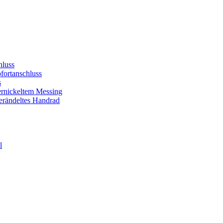
hluss
ofortanschluss
s
ernickeltem Messing
gerändeltes Handrad
l