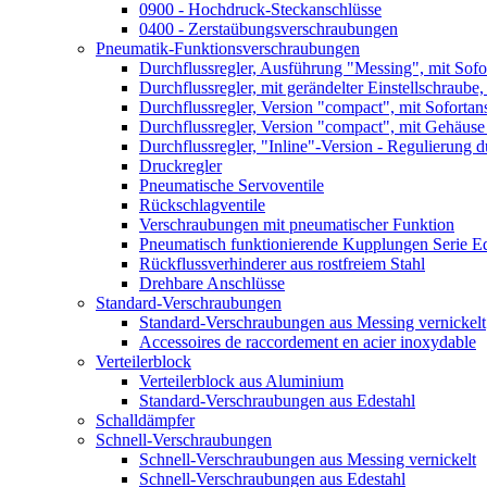
0900 - Hochdruck-Steckanschlüsse
0400 - Zerstaübungsverschraubungen
Pneumatik-Funktionsverschraubungen
Durchflussregler, Ausführung "Messing", mit Sofo
Durchflussregler, mit gerändelter Einstellschraube,
Durchflussregler, Version "compact", mit Sofortan
Durchflussregler, Version "compact", mit Gehäuse
Durchflussregler, "Inline"-Version - Regulierung 
Druckregler
Pneumatische Servoventile
Rückschlagventile
Verschraubungen mit pneumatischer Funktion
Pneumatisch funktionierende Kupplungen Serie Ed
Rückflussverhinderer aus rostfreiem Stahl
Drehbare Anschlüsse
Standard-Verschraubungen
Standard-Verschraubungen aus Messing vernickelt
Accessoires de raccordement en acier inoxydable
Verteilerblock
Verteilerblock aus Aluminium
Standard-Verschraubungen aus Edestahl
Schalldämpfer
Schnell-Verschraubungen
Schnell-Verschraubungen aus Messing vernickelt
Schnell-Verschraubungen aus Edestahl