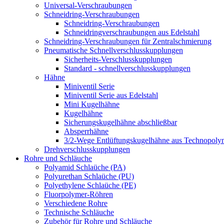
Universal-Verschraubungen
Schneidring-Verschraubungen
Schneidring-Verschraubungen
Schneidringverschraubungen aus Edelstahl
Schneidring-Verschraubungen für Zentralschmierung
Pneumatische Schnellverschlusskupplungen
Sicherheits-Verschlusskupplungen
Standard - schnellverschlusskupplungen
Hähne
Miniventil Serie
Miniventil Serie aus Edelstahl
Mini Kugelhähne
Kugelhähne
Sicherungskugelhähne abschließbar
Absperrhähne
3/2-Wege Entlüftungskugelhähne aus Technopoly
Drehverschlusskupplungen
Rohre und Schläuche
Polyamid Schlaüche (PA)
Polyurethan Schlaüche (PU)
Polyethylene Schlaüche (PE)
Fluorpolymer-Röhren
Verschiedene Rohre
Technische Schläuche
Zubehör für Rohre und Schläuche