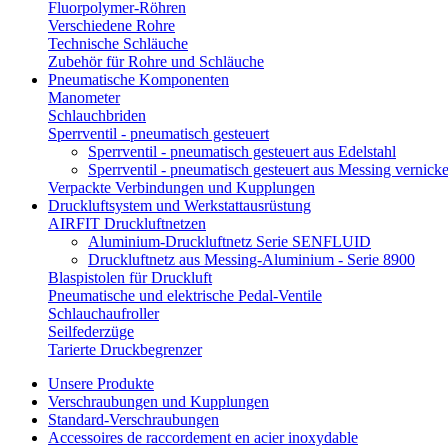
Fluorpolymer-Röhren
Verschiedene Rohre
Technische Schläuche
Zubehör für Rohre und Schläuche
Pneumatische Komponenten
Manometer
Schlauchbriden
Sperrventil - pneumatisch gesteuert
Sperrventil - pneumatisch gesteuert aus Edelstahl
Sperrventil - pneumatisch gesteuert aus Messing vernicke
Verpackte Verbindungen und Kupplungen
Druckluftsystem und Werkstattausrüstung
AIRFIT Druckluftnetzen
Aluminium-Druckluftnetz Serie SENFLUID
Druckluftnetz aus Messing-Aluminium - Serie 8900
Blaspistolen für Druckluft
Pneumatische und elektrische Pedal-Ventile
Schlauchaufroller
Seilfederzüge
Tarierte Druckbegrenzer
Unsere Produkte
Verschraubungen und Kupplungen
Standard-Verschraubungen
Accessoires de raccordement en acier inoxydable