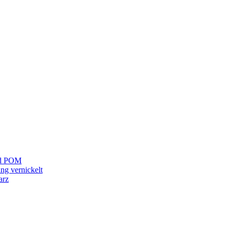
und POM
ng vernickelt
arz