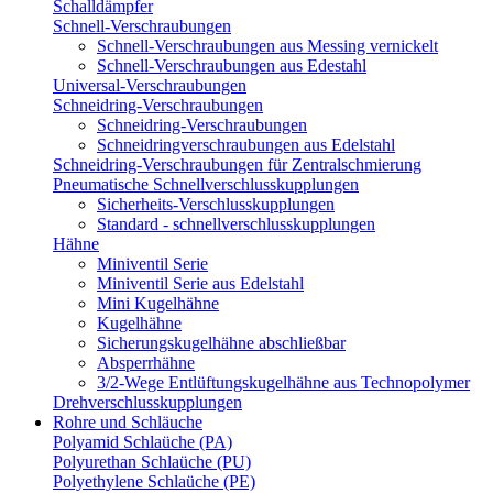
Schalldämpfer
Schnell-Verschraubungen
Schnell-Verschraubungen aus Messing vernickelt
Schnell-Verschraubungen aus Edestahl
Universal-Verschraubungen
Schneidring-Verschraubungen
Schneidring-Verschraubungen
Schneidringverschraubungen aus Edelstahl
Schneidring-Verschraubungen für Zentralschmierung
Pneumatische Schnellverschlusskupplungen
Sicherheits-Verschlusskupplungen
Standard - schnellverschlusskupplungen
Hähne
Miniventil Serie
Miniventil Serie aus Edelstahl
Mini Kugelhähne
Kugelhähne
Sicherungskugelhähne abschließbar
Absperrhähne
3/2-Wege Entlüftungskugelhähne aus Technopolymer
Drehverschlusskupplungen
Rohre und Schläuche
Polyamid Schlaüche (PA)
Polyurethan Schlaüche (PU)
Polyethylene Schlaüche (PE)