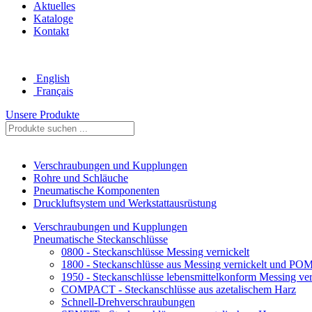
Aktuelles
Kataloge
Kontakt
English
Français
Unsere Produkte
Verschraubungen und Kupplungen
Rohre und Schläuche
Pneumatische Komponenten
Druckluftsystem und Werkstattausrüstung
Verschraubungen und Kupplungen
Pneumatische Steckanschlüsse
0800 - Steckanschlüsse Messing vernickelt
1800 - Steckanschlüsse aus Messing vernickelt und PO
1950 - Steckanschlüsse lebensmittelkonform Messing ver
COMPACT - Steckanschlüsse aus azetalischem Harz
Schnell-Drehverschraubungen