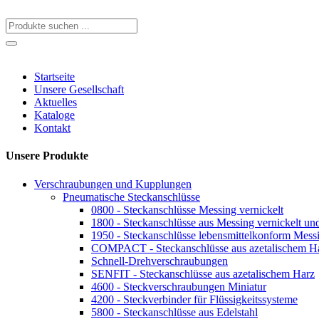
Startseite
Unsere Gesellschaft
Aktuelles
Kataloge
Kontakt
Unsere Produkte
Verschraubungen und Kupplungen
Pneumatische Steckanschlüsse
0800 - Steckanschlüsse Messing vernickelt
1800 - Steckanschlüsse aus Messing vernickelt 
1950 - Steckanschlüsse lebensmittelkonform Messi
COMPACT - Steckanschlüsse aus azetalischem H
Schnell-Drehverschraubungen
SENFIT - Steckanschlüsse aus azetalischem Harz
4600 - Steckverschraubungen Miniatur
4200 - Steckverbinder für Flüssigkeitssysteme
5800 - Steckanschlüsse aus Edelstahl