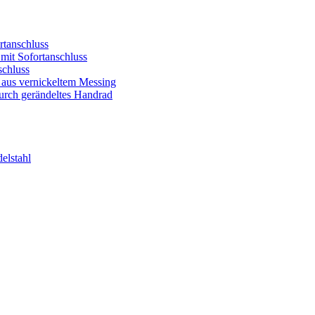
rtanschluss
 mit Sofortanschluss
schluss
 aus vernickeltem Messing
durch gerändeltes Handrad
elstahl